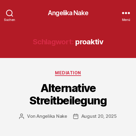
Angelika Nake
Suchen
Menü
Schlagwort:
proaktiv
Kategorien
MEDIATION
Alternative
Streitbeilegung
Von
Angelika Nake
August 20, 2025
Beitragsautor
Veröffentlichungsdatum