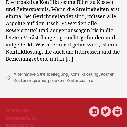
Die proaktive Konfliktlösung führt zu Kosten-
und Zeitersparnis. Wenn die Streitigkeiten erst
einmal bei Gericht gelandet sind, müssen alle
Aspekte auf den Tisch. Es werden alle
Beweismittel und Zeugenaussagen bis in die
letzten Verästelungen gesucht, gefunden und
aufgedeckt. Was aber nicht getan wird, ist eine
Konfliktlösung, die auch die Interessen und die
Beziehungsebene mit in […]
Alternative Streitbeilegung
,
Konfliktlösung
,
Kosten
,
Schlagwörter
Kostenerspranis
,
proaktiv
,
Zeitersparnis
Startseite
LinkedIn
Twitter
E-
Datenschutz
Mail
Impressum