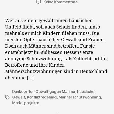
zu
Keine Kommentare
Erste
Männerschutzwohn
in
Wer aus einem gewaltsamen häuslichen
Hessen
Umfeld flieht, soll auch Schutz finden, umso
mehr als er mich Kindern fliehen muss. Die
meisten Opfer häuslicher Gewalt sind Frauen.
Doch auch Männer sind betroffen. Für sie
entsteht jetzt in Südhessen Hessens erste
anonyme Schutzwohnung – als Zufluchtsort für
Betroffene und ihre Kinder.
Männerschutzwohnungen sind in Deutschland
eher eine […]
Dunkelziffer
,
Gewalt gegen Männer
,
häusliche
Gewalt
,
Konfliktregelung
,
Männerschutzwohnung
,
Schlagwörter
Modellprojekte