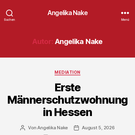
Angelika Nake
Suchen
Menü
Autor:
Angelika Nake
Kategorien
MEDIATION
Erste
Männerschutzwohnung
in Hessen
Von
Angelika Nake
August 5, 2026
Beitragsautor
Veröffentlichungsdatum