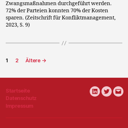
Zwangsmaßnahmen durchgeführt werden.
72% der Parteien konnten 70% der Kosten
sparen. (Zeitschrift für Konfliktmanagement,
2023, S. 9)
Seitennummerierung
1
2
Ältere
→
der
Beiträge
Startseite
LinkedIn
Twitter
E-
Datenschutz
Mail
Impressum