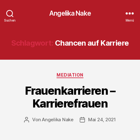
Angelika Nake
Suchen
Menü
Schlagwort:
Chancen auf Karriere
Kategorien
MEDIATION
Frauenkarrieren –
Karrierefrauen
Von
Angelika Nake
Mai 24, 2021
Beitragsautor
Veröffentlichungsdatum